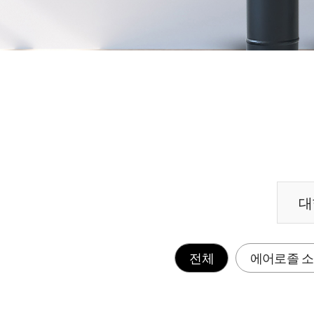
대
전체
에어로졸 