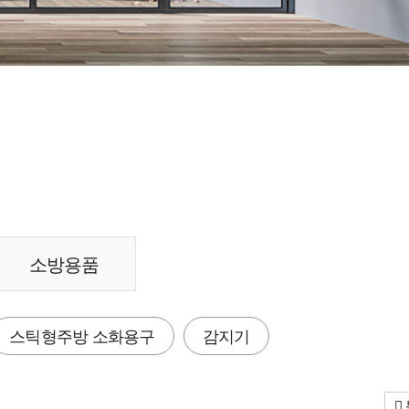
소방용품
스틱형주방 소화용구
감지기