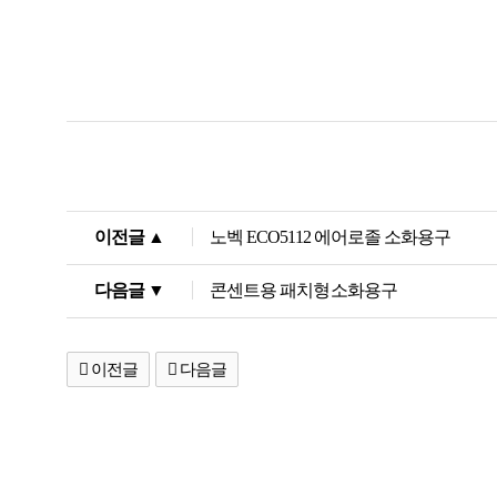
이전글 ▲
노벡 ECO5112 에어로졸 소화용구
다음글 ▼
콘센트용 패치형소화용구
이전글
다음글