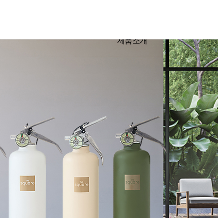
제품소개
말
대형소화기
0.6KG
형식승인서
공지사항
대동소방몰
직도
소형소화기
0.7KG
카다로그
홍보영상
더스퀘어몰
업장
소화용구
1KG
인증 및 증명서
FAQ
소방용품
1.5KG
ESG
Q&A