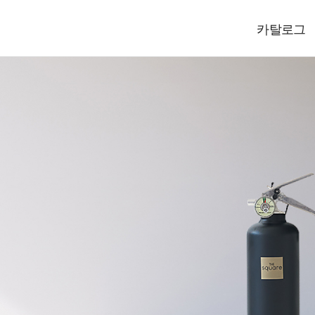
회
제
자
자
홍
쇼
카탈로그
사
회
품
제
동
자
료
자
보
홍
핑
쇼
카탈로그
소
사
소
품
차
동
실
료
센
보
몰
핑
CEO 인사
개
소
개
소
겸
차
실
터
센
몰
연혁 및 조
개
개
용
겸
터
장애인표준사
소
용
CI소개
화
소
더스퀘어
기
화
오시는길
기