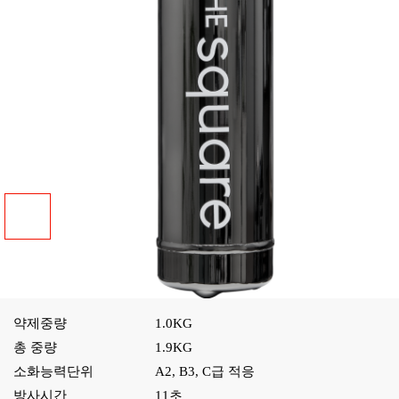
약제중량
1.0KG
총 중량
1.9KG
소화능력단위
A2, B3, C급 적응
방사시간
11초