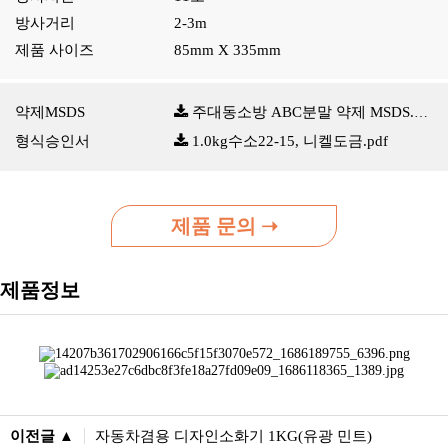
방사거리
2-3m
제품 사이즈
85mm X 335mm
약제MSDS
주대동소방 ABC분말 약제 MSDS.pdf
형식승인서
1.0kg수소22-15, 니켈도금.pdf
제품 문의 ➝
제품정보
이전글 ▲
자동차겸용 디자인소화기 1KG(유광 민트)