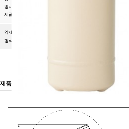
방사거리
2-3m
제품 사이즈
85mm X 335mm
약제MSDS
주대동소방 ABC분말 약제 MSDS.pdf
형식승인서
1.0kg수소17-23-6, 용기원산지 중국.pdf
제품 문의 ➝
제품정보