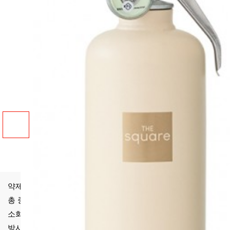
약제중량
1.0KG
총 중량
1.9KG
소화능력단위
A2, B3, C급 적응
방사시간
11초